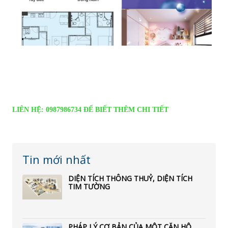
LIÊN HỆ: 0987986734 ĐỂ BIẾT THÊM CHI TIẾT
Tin mới nhất
DIỆN TÍCH THÔNG THUỶ, DIỆN TÍCH
TIM TƯỜNG
PHÁP LÝ CƠ BẢN CỦA MỘT CĂN HỘ