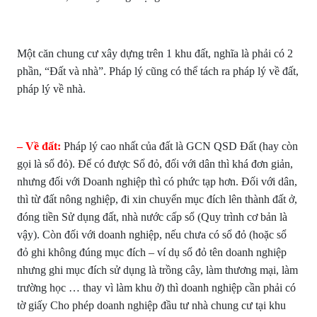
Một căn chung cư xây dựng trên 1 khu đất, nghĩa là phải có 2
phần, “Đất và nhà”. Pháp lý cũng có thể tách ra pháp lý về đất,
pháp lý về nhà.
– Về đất:
Pháp lý cao nhất của đất là GCN QSD Đất (hay còn
gọi là sổ đỏ). Để có được Sổ đỏ, đối với dân thì khá đơn giản,
nhưng đối với Doanh nghiệp thì có phức tạp hơn. Đối với dân,
thì từ đất nông nghiệp, đi xin chuyển mục đích lên thành đất ở,
đóng tiền Sử dụng đất, nhà nước cấp sổ (Quy trình cơ bản là
vậy). Còn đối với doanh nghiệp, nếu chưa có sổ đỏ (hoặc sổ
đỏ ghi không đúng mục đích – ví dụ sổ đỏ tên doanh nghiệp
nhưng ghi mục đích sử dụng là trồng cây, làm thương mại, làm
trường học … thay vì làm khu ở) thì doanh nghiệp cần phải có
tờ giấy Cho phép doanh nghiệp đầu tư nhà chung cư tại khu