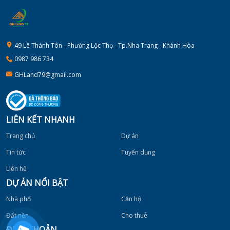
49 Lê Thánh Tôn - Phường Lộc Thọ - Tp.Nha Trang - Khánh Hòa
0987 986 734
GHLand79@gmail.com
LIÊN KẾT NHANH
Trang chủ
Dự án
Tin tức
Tuyển dụng
Liên hệ
DỰ ÁN NỔI BẬT
Nhà phố
Căn hộ
Đất nền
Cho thuê
ĐIỀU KHOẢN