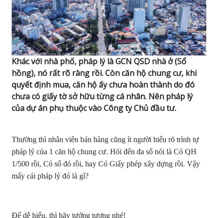
Khác với nhà phố, pháp lý là GCN QSD nhà ở (Sổ
hồng), nó rất rõ ràng rồi. Còn căn hộ chung cư, khi
quyết định mua, căn hộ ấy chưa hoàn thành do đó
chưa có giấy tờ sở hữu từng cá nhân. Nên pháp lý
của dự án phụ thuộc vào Công ty Chủ đầu tư.
Thường thì nhân viên bán hàng cũng ít người hiểu rõ trình tự
pháp lý của 1 căn hộ chung cư. Hỏi đến đa số nói là Có QH
1/500 rồi, Có sổ đỏ rồi, hay Có Giấy phép xây dựng rồi. Vậy
mấy cái pháp lý đó là gì?
Để dễ hiểu, thì hãy tưởng tượng nhé!