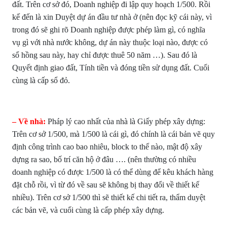
đất. Trên cơ sở đó, Doanh nghiệp đi lập quy hoạch 1/500. Rồi
kế đến là xin Duyệt dự án đầu tư nhà ở (nên đọc kỹ cái này, vì
trong đó sẽ ghi rõ Doanh nghiệp được phép làm gì, có nghĩa
vụ gì với nhà nước không, dự án này thuộc loại nào, được có
sổ hồng sau này, hay chỉ được thuê 50 năm …). Sau đó là
Quyết định giao đất, Tính tiền và đóng tiền sử dụng đất. Cuối
cùng là cấp sổ đỏ.
– Về nhà:
Pháp lý cao nhất của nhà là Giấy phép xây dựng:
Trên cơ sở 1/500, mà 1/500 là cái gì, đó chính là cái bản vẽ quy
định công trình cao bao nhiêu, block to thế nào, mật độ xây
dựng ra sao, bố trí căn hộ ở đâu …. (nên thường có nhiều
doanh nghiệp có được 1/500 là có thể dùng để kêu khách hàng
đặt chỗ rồi, vì từ đó về sau sẽ không bị thay đổi về thiết kế
nhiều). Trên cơ sở 1/500 thì sẽ thiết kế chi tiết ra, thẩm duyệt
các bản vẽ, và cuối cùng là cấp phép xây dựng.