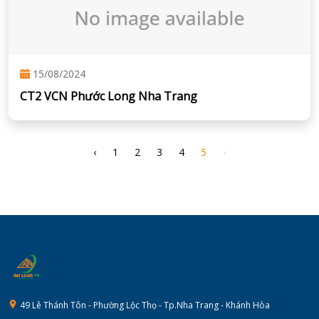
15/08/2024
CT2 VCN Phước Long Nha Trang
‹
1
2
3
4
5
›
49 Lê Thánh Tôn - Phường Lộc Thọ - Tp.Nha Trang - Khánh Hòa