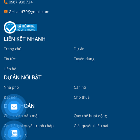
0987 986 734
GHLand79@gmail.com
LIÊN KẾT NHANH
Trang chủ
Dự án
Tin tức
Tuyển dụng
Liên hệ
DỰ ÁN NỔI BẬT
Nhà phố
Căn hộ
Đất nền
Cho thuê
ĐIỀU KHOẢN
Chính sách bảo mật
Quy chế hoạt động
Cơ chế giải quyết tranh chấp
Giải quyết khiếu nại
Góp ý báo lỗi