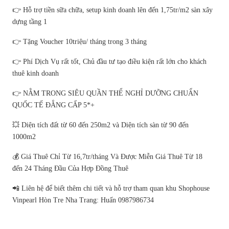
👉 Hỗ trợ tiền sữa chữa, setup kinh doanh lên đến 1,75tr/m2 sàn xây
dựng tầng 1
👉 Tặng Voucher 10triệu/ tháng trong 3 tháng
👉 Phí Dịch Vụ rất tốt, Chủ đầu tư tạo điều kiện rất lớn cho khách
thuê kinh doanh
👉 NẰM TRONG SIÊU QUẦN THỂ NGHỈ DƯỠNG CHUẨN
QUỐC TẾ ĐẲNG CẤP 5*+
💥 Diện tích đất từ 60 đến 250m2 và Diện tích sàn từ 90 đến
1000m2
💰 Giá Thuê Chỉ Từ 16,7tr/tháng Và Được Miễn Giá Thuê Từ 18
đến 24 Tháng Đầu Của Hợp Đồng Thuê
📲 Liên hệ để biết thêm chi tiết và hỗ trợ tham quan khu Shophouse
Vinpearl Hòn Tre Nha Trang: Huấn 0987986734