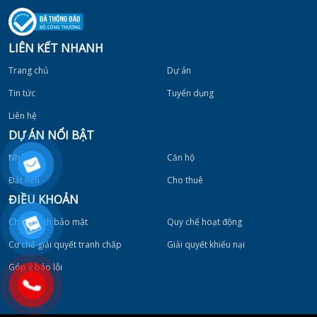
LIÊN KẾT NHANH
Trang chủ
Dự án
Tin tức
Tuyển dụng
Liên hệ
DỰ ÁN NỔI BẬT
Nhà phố
Căn hộ
Đất nền
Cho thuê
ĐIỀU KHOẢN
Chính sách bảo mật
Quy chế hoạt động
Cơ chế giải quyết tranh chấp
Giải quyết khiếu nại
Góp ý báo lỗi