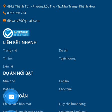
49 Lê Thánh Tôn - Phường Lộc Thọ - Tp.Nha Trang - Khánh Hòa
0987 986 734
GHLand79@gmail.com
LIÊN KẾT NHANH
Trang chủ
Dự án
Tin tức
Tuyển dụng
Liên hệ
DỰ ÁN NỔI BẬT
Nhà phố
Căn hộ
Đất nền
Cho thuê
ĐIỀU KHOẢN
Chính sách bảo mật
Quy chế hoạt động
Cơ chế giải quyết tranh chấp
Giải quyết khiếu nại