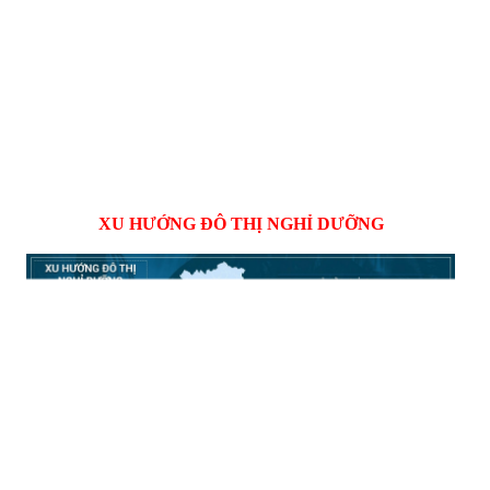
XU HƯỚNG ĐÔ THỊ NGHỈ DƯỠNG