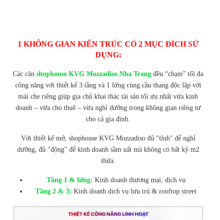
1 KHÔNG GIAN KIẾN TRÚC CÓ 2 MỤC ĐÍCH SỬ
DỤNG:
Các căn
shophouse KVG Mozzadiso Nha Trang
đều “chạm” tối đa
công năng với thiết kế 3 tầng và 1 lửng cùng cầu thang độc lập với
mái che riêng giúp gia chủ khai thác tài sản tối ưu nhất vừa kinh
doanh – vừa cho thuê – vừa nghỉ dưỡng trong không gian riêng tư
cho cả gia đình.
Với thiết kế mở, shophouse KVG Mozzadiso đủ "tĩnh" để nghỉ
dưỡng, đủ "động" để kinh doanh sầm uất mà không có bất kỳ m2
thừa.
Tầng 1 & lửng:
Kinh doanh thương mại, dịch vụ
Tầng 2 & 3:
Kinh doanh dịch vụ lưu trú & rooftop street