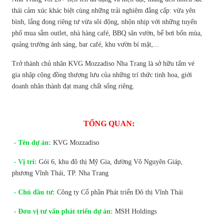
thái cảm xúc khác biệt cùng những trải nghiệm đẳng cấp: vừa yên
bình, lắng đọng riêng tư vừa sôi động, nhộn nhịp với những tuyến
phố mua sắm outlet, nhà hàng café, BBQ sân vườn, bể bơi bốn mùa,
quảng trường ánh sáng, bar café, khu vườn bí mật,...
Trở thành chủ nhân KVG Mozzadiso Nha Trang là sở hữu tấm vé
gia nhập cộng đồng thượng lưu của những trí thức tinh hoa, giới
doanh nhân thành đạt mang chất sống riêng.
TỔNG QUAN:
- Tên dự án:
KVG Mozzadiso
- Vị trí:
Gói 6, khu đô thị Mỹ Gia, đường Võ Nguyên Giáp,
phương Vĩnh Thái, TP. Nha Trang
- Chủ đầu tư:
Công ty Cổ phần Phát triển Đô thị Vĩnh Thái
- Đơn vị tư vấn phát triển dự án:
MSH Holdings