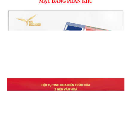
MẶT BẰNG PHÂN KHU