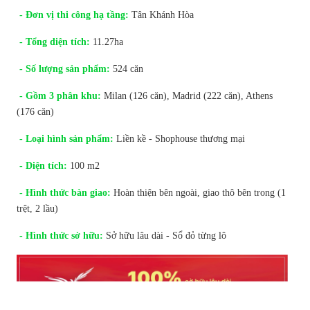
- Đơn vị thi công hạ tầng:
Tân Khánh Hòa
- Tổng diện tích:
11.27ha
- Số lượng sản phẩm:
524 căn
- Gồm 3 phân khu:
Milan (126 căn), Madrid (222 căn), Athens
(176 căn)
- Loại hình sản phẩm:
Liền kề - Shophouse thương mại
- Diện tích:
100 m2
- Hình thức bàn giao:
Hoàn thiện bên ngoài, giao thô bên trong (1
trệt, 2 lầu)
- Hình thức sở hữu:
Sở hữu lâu dài - Sổ đỏ từng lô