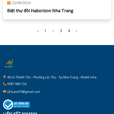
22/08/2024
Biệt thự đồi Haborizon Nha Trang
‹
1
2
3
4
›
49 Lê Thánh Tôn - Phường Lộc Thọ - Tp.Nha Trang - Khánh Hòa
0987 986 734
GHLand79@gmail.com